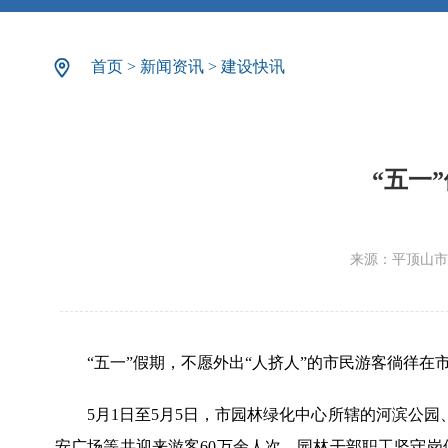
首页
>
新闻资讯
>
建设快讯
“五一
来源：平顶山市
“五一”假期，不愿外出“人挤人”的市民游客徜徉
5月1日至5月5日，市园林绿化中心所辖的河滨公
安广场等共迎来游客60万余人次。园林干部职工坚守岗