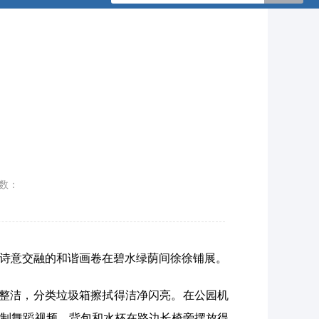
数：
诗意交融的和谐画卷在碧水绿荫间徐徐铺展。
面整洁，分类垃圾箱擦拭得洁净闪亮。在公园机
录制舞蹈视频，背包和水杯在路边长椅旁摆放得