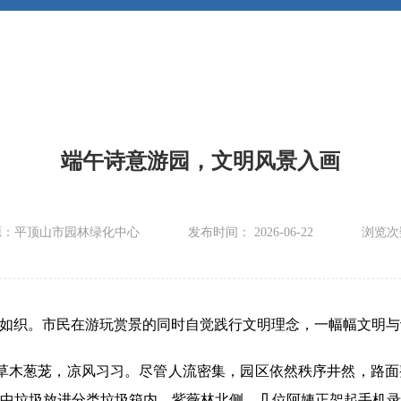
端午诗意游园，文明风景入画
源：平顶山市园林绿化中心
发布时间： 2026-06-22
浏览次
如织。市民在游玩赏景的同时自觉践行文明理念，一幅幅文明与
园草木葱茏，凉风习习。尽管人流密集，园区依然秩序井然，路
中垃圾放进分类垃圾箱内。紫薇林北侧，几位阿姨正架起手机