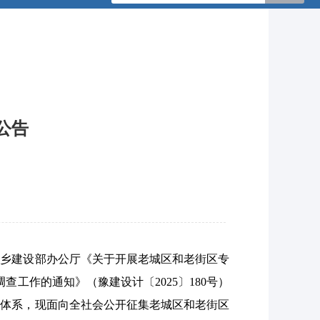
公告
城乡建设部办公厅《关于开展老城区和老街区专
调查工作
的通知
》
（
豫建
设计
〔
202
5
〕
180
号
）
承体系，现面向全社会公开征集老城区和老街区