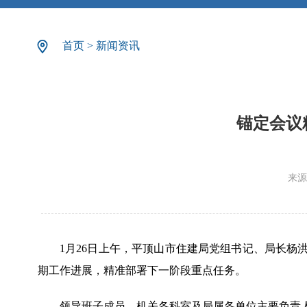
首页
>
新闻资讯
锚定会议
来源
1月26日上午，平顶山市住建局党组书记、局长
期工作进展，精准部署下一阶段重点任务。
领导班子成员、机关各科室及局属各单位主要负责