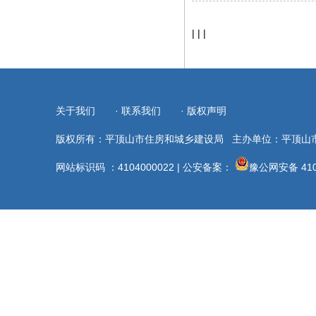
| | |
关于我们
·
联系我们
·
版权声明
版权所有：平顶山市住房和城乡建设局
主办单位：平顶山
网站标识码 ：4104000022
|
公安备案：
豫公网安备 410