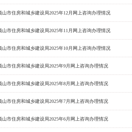
顶山市住房和城乡建设局2025年12月网上咨询办理情况
顶山市住房和城乡建设局2025年11月网上咨询办理情况
顶山市住房和城乡建设局2025年10月网上咨询办理情况
顶山市住房和城乡建设局2025年9月网上咨询办理情况
顶山市住房和城乡建设局2025年8月网上咨询办理情况
顶山市住房和城乡建设局2025年7月网上咨询办理情况
顶山市住房和城乡建设局2025年6月网上咨询办理情况