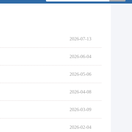
2026-07-13
2026-06-04
2026-05-06
2026-04-08
2026-03-09
2026-02-04