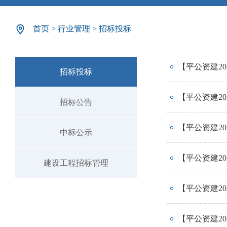
首页
>
行业管理
>
招标投标
【平公资建20
招标投标
【平公资建2
招标公告
【平公资建202
中标公示
【平公资建2
建设工程招标管理
【平公资建2
【平公资建20