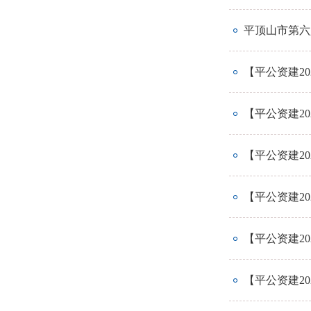
平顶山市第六
【平公资建2
【平公资建2
【平公资建202
【平公资建20
【平公资建2
【平公资建2