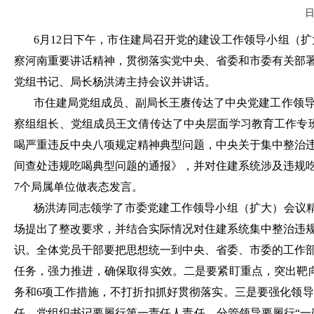
日
6月12日下午，市住建局召开党的建设工作领导小组（
察河南重要讲话精神，贯彻落实党中央、省委和市委有关部
党组书记、局长杨洪涛主持会议并讲话。
市住建局党组成员、副局长王赓传达了中央党建工作领导
察组组长、党组成员王文倩传达了中央层面学习教育工作专
喝严重违反中央八项规定精神典型问题，中央关于集中整治违
间查处违规吃喝典型问题的通报》，并对住建系统涉及违规
7个局属单位做表态发言。
杨洪涛同志领学了市委党建工作领导小组（扩大）会议
场提出了整改要求，并结合实际情况对住建系统集中整治违
识。全体党员干部要把思想统一到中央、省委、市委的工作
任务，强力推进，确保取得实效。二是要紧盯重点，突出靶
务和6项工作措施，不打折扣抓好贯彻落实。三是要强化领
任，党组织书记要履行第一责任人责任，分管领导要履行“一