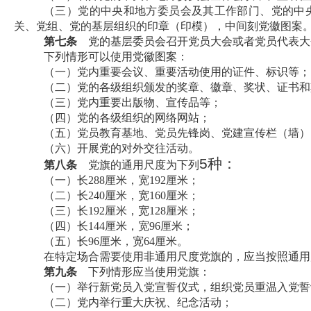
（三）党的中央和地方委员会及其工作部门、党的中
关、党组、党的基层组织的印章（印模），中间刻党徽图案
第七条
党的基层委员会召开党员大会或者党员代表大
下列情形可以使用党徽图案：
（一）党内重要会议、重要活动使用的证件、标识等；
（二）党的各级组织颁发的奖章、徽章、奖状、证书和
（三）党内重要出版物、宣传品等；
（四）党的各级组织的网络网站；
（五）党员教育基地、党员先锋岗、党建宣传栏（墙）
（六）开展党的对外交往活动。
5种：
第八条
党旗的通用尺度为下列
（一）长288厘米，宽192厘米；
（二）长240厘米，宽160厘米；
（三）长192厘米，宽128厘米；
（四）长144厘米，宽96厘米；
（五）长96厘米，宽64厘米。
在特定场合需要使用非通用尺度党旗的，应当按照通用
第九条
下列情形应当使用党旗：
（一）举行新党员入党宣誓仪式，组织党员重温入党誓
（二）党内举行重大庆祝、纪念活动；