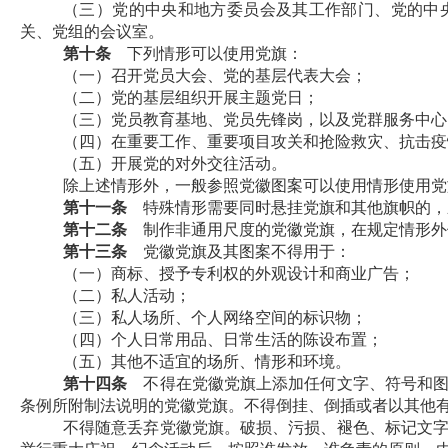
（三）党的中央和地方委员会及其工作部门、党的中
关、党组的会议室。
第十条
下列情形可以使用党旗：
（一）召开党员大会、党的基层代表大会；
（二）党的基层组织开展主题党日；
（三）党员教育基地、党员先锋岗，以及党群服务中心
（四）在重要工作、重要项目攻关和抢险救灾、抗击疫
（五）开展党的对外交往活动。
除上述情形外，一般参照党徽图案可以使用情形使用党
第十一条
特殊情形需要同时悬挂党旗和其他旗帜的，
第十二条
制作非通用尺度的党徽党旗，在规定情形外
第十三条
党徽党旗及其图案不得用于：
（一）商标、授予专利权的外观设计和商业广告；
（二）私人活动；
（三）私人场所、个人网络空间的标识物；
（四）个人日常用品、日常生活的陈设布置；
（五）其他不适宜的场所、情形和环境。
第十四条
不得在党徽党旗上添加任何文字、符号和图
条例所附制法说明的党徽党旗。不得倒挂、倒插或者以其他
不得随意丢弃党徽党旗。破损、污损、褪色、标记文