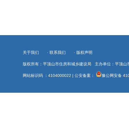
关于我们
·
联系我们
·
版权声明
版权所有：平顶山市住房和城乡建设局
主办单位：平顶山
网站标识码 ：4104000022
|
公安备案：
豫公网安备 410