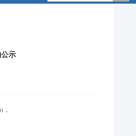
的公示
：
6）。