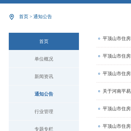
首页
>
通知公告
平顶山市住房
首页
平顶山市住房
单位概况
平顶山市住房
新闻资讯
关于河南平易
通知公告
平顶山市住房
行业管理
平顶山市住房
专题专栏