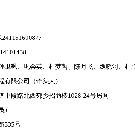
151600877
101458
孙卫飒、巩会英、杜梦哲、陈月飞、魏晓河、杜
程有限公司（牵头人）
道中段路北西郊乡招商楼
1028-24号房间
员）
路
535号