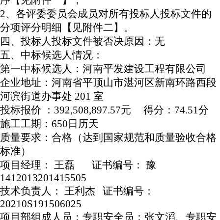
序【见附件一】；
2、各评委委员会成员对所有投标人投标文件的
分项评分明细【见附件二】。
四、投标人投标文件被否决原因：无
五、中标候选人情况：
第一中标候选人：河南平发建设工程有限公司
企业地址：河南省平顶山市湛河区新南环路西段
河滨街道办事处
201 室
投标报价
：
392,508,897.57元 得分：74.51分
施工工期：
650日历天
质量要求：合格（达到国家规范和质量验收合格
标准）
项目经理：
王磊
证书编号： 豫
1412013201415505
技术负责人：
王利杰
证书编号：
20210S191506025
项目部组成人员：专职安全员：张文滔、专职安