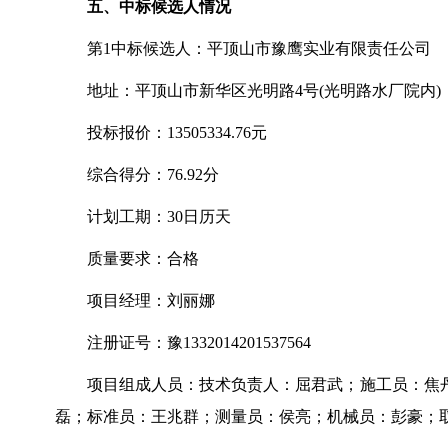
五、中标候选人情况
第
1
中标候选人：平顶山市豫鹰实业有限责任公司
地址：平顶山市新华区光明路
4
号
(
光明路水厂院内
)
投标报价：
13505334.76
元
综合得分：
76.92
分
计划工期：
30
日历天
质量要求：合格
项目经理：刘丽娜
注册证号：豫
1332014201537564
项目组成人员：技术负责人：屈君武；施工员：焦
磊；标准员：王兆群；测量员：侯亮；机械员：彭豪；