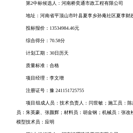
第
2
中标候选人：河南桥奕通市政工程有限公司
地址：河南省平顶山市叶县夏李乡孙庵社区夏李财
投标报价：
13534984.46
元
综合得分：
70.58
分
计划工期：
30
日历天
质量标准：合格
项目经理：李文增
注册证号：豫
241151725755
项目组成人员：
技术负责人：闫世敏
；施工员：陈
员：朱英豪、张颜辉；材料员：胡金钢；机械员：张改
模型技术员：应明