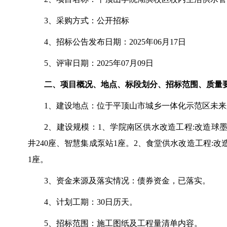
3
、采购方式：公开招标
4
、招标公告发布日期：
2025
年
06
月
17
日
5
、评审日期：
2025
年
07
月
09
日
二、项目概况、地点、标段划分、招标范围、质量
1
、建设地点：位于平顶山市城乡一体化示范区未来
2
、建设规模：
1
、学院南区供水改造工程
:
改造球
井
240
座、智慧集成泵站
1
座。
2
、食堂供水改造工程
:
改
1
座。
3
、资金来源及落实情况：债券资金，已落实。
4
、计划工期：
30
日历天。
5
、招标范围：施工图纸及工程量清单内容。