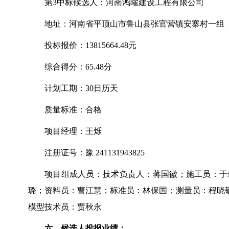
第
3
中标候选人：
河南鸿曜建设工程
有限公司
地址：河南省平顶山市鲁山县张官营镇安寨村一组
投标报价：
13815664.48
元
综合得分：
65.48
分
计划工期：
30
日历天
质量标准：合格
项目经理：王烁
注册证号：豫
241131943825
项目组成人员：
技术负责人：蒋国徽
；施工员：于
璐；资料员：曹江慧；标准员：林保国；测量员：程晓
模型技术员：贾秋永
六、候选人投报业绩：