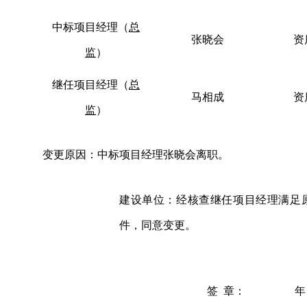
中标项目经理
（
总
张晓会
资
监
）
继任项目经理
（
总
马相成
资
监
）
变更原因：
中标项目经理张晓会离职
。
建设单位：经核查继任项目经理满足
件，同意变更。
签
章：
年