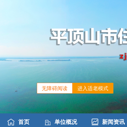
无障碍阅读
进入适老模式
首页
单位概况
新闻资讯