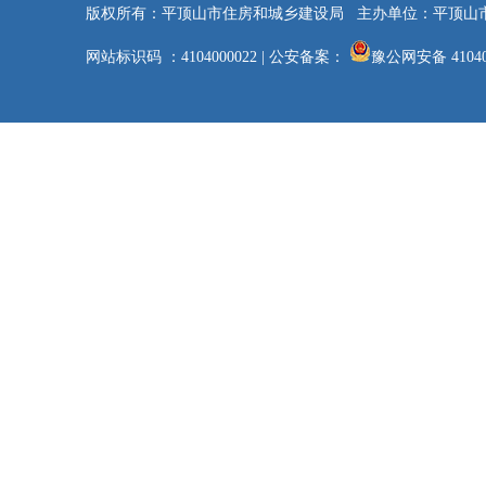
版权所有：平顶山市住房和城乡建设局
主办单位：平顶山
网站标识码 ：4104000022
|
公安备案：
豫公网安备 41040