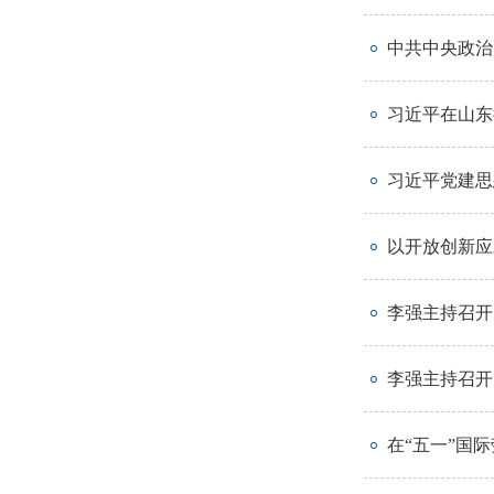
中共中央政治
习近平在山东
习近平党建思
以开放创新应
李强主持召开
李强主持召开
在“五一”国