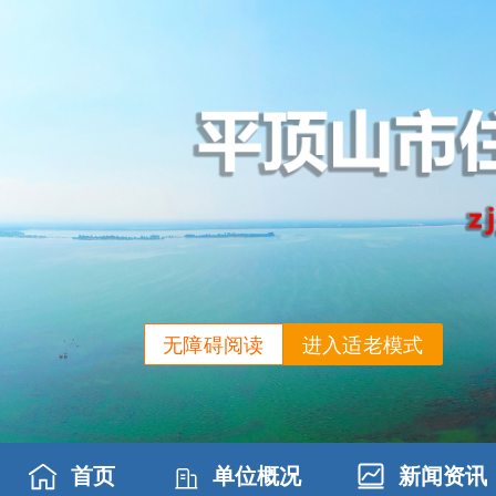
无障碍阅读
进入适老模式
首页
单位概况
新闻资讯