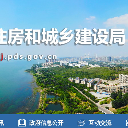
讯
政府信息公开
互动交流