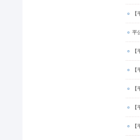
【
平
【
【
【
【
【