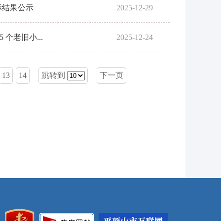
标结果公示
2025-12-29
个老旧小...
2025-12-24
13
14
跳转到
下一页