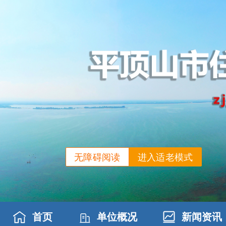
无障碍阅读
进入适老模式
首页
单位概况
新闻资讯