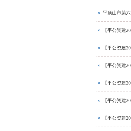
平顶山市第六
【平公资建2
【平公资建2
【平公资建202
【平公资建20
【平公资建2
【平公资建2