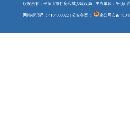
版权所有：平顶山市住房和城乡建设局
主办单位：平顶山
网站标识码 ：4104000022
|
公安备案：
豫公网安备 41040