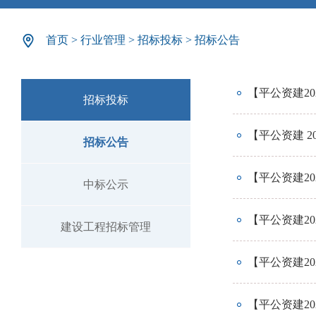
首页
>
行业管理
>
招标投标
>
招标公告
【平公资建2
招标投标
【平公资建 2
招标公告
【平公资建202
中标公示
【平公资建202
建设工程招标管理
【平公资建2
【平公资建2