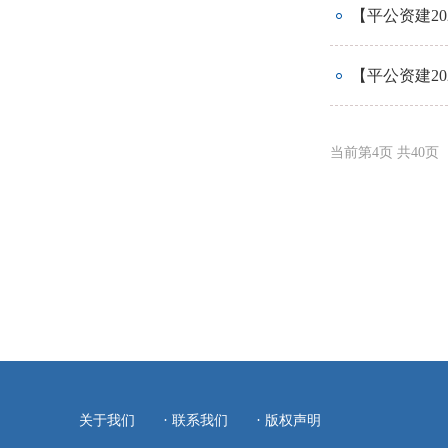
【平公资建2
【平公资建2
当前第4页 共40页
·
·
关于我们
联系我们
版权声明