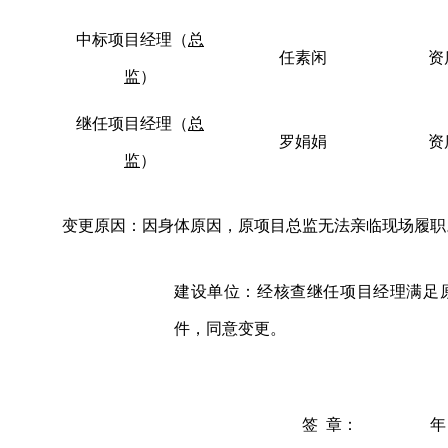
中标项目
经理
（
总
任素闲
资
监
）
继任项目
经理
（
总
罗娟娟
资
监
）
变更原因
：因身体原因，原项目总监无法亲临现场履职
建设单位
：经核查继任项目经理满足
件，同意变更。
签
章：
年