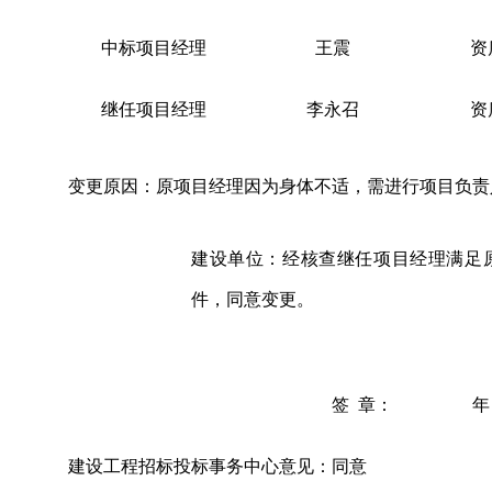
中标项目
经理
王震
资
继任项目
经理
李永召
资
变更原因
：
原项目经理因为身体不适，需进行项目负责
建设单位
：经核查继任项目经理满足
件，同意变更。
签
章：
年
建设工程
招标
投标事务中心
意见：
同意