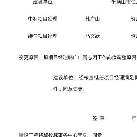
建设单位
平顶山市住
中标项目
经理
韩广山
资
继任项目
经理
马文跃
资
变更原因
：
原项目经理韩广山同志因工作岗位调整原因
建设单位
：经核查继任项目经理满足
件，同意变更。
签
章：
年
建设工程
招标
投
标事务中心
意见：
同意