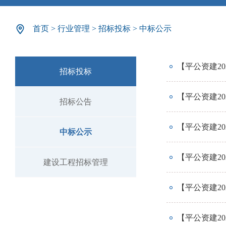
首页
>
行业管理
>
招标投标
>
中标公示
【平公资建2
招标投标
【平公资建2
招标公告
【平公资建2
中标公示
【平公资建2
建设工程招标管理
【平公资建2
【平公资建2