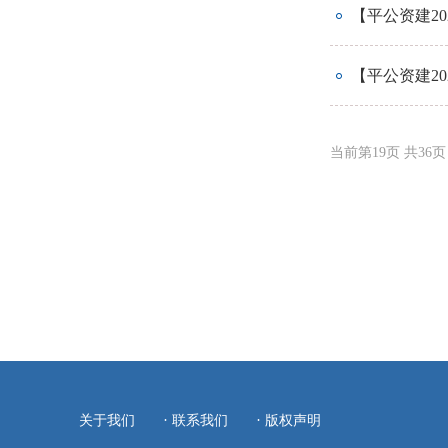
【平公资建20
【平公资建20
当前第19页 共36页
·
·
关于我们
联系我们
版权声明