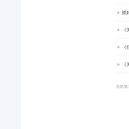
抓
《
《
《
当前第3