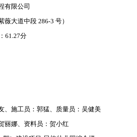
程有限公司
紫薇大道中段
286-3 号）
：61.27分
友、施工员：郭猛、质量员：吴健美
贺丽娜、资料员：贺小红