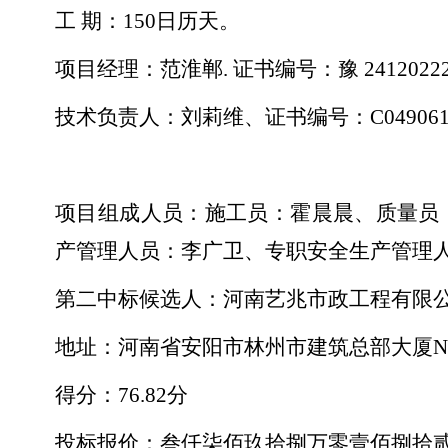
工
期：150日历天。
项目经理：范淮郸
. 证书编号：豫 24120222
技术负责人：刘莉维、证书编号：
C04906
项目组成人员：施工员：霍晨晨、质量员
产管理人员：李广卫、专职安全生产管理
第二中标候选人：河南艺兆市政工程有限
地址：河南省安阳市林州市建筑总部大厦
N
得分：
76.82分
投标报价：叁仟柒佰玖拾捌万零壹佰捌拾