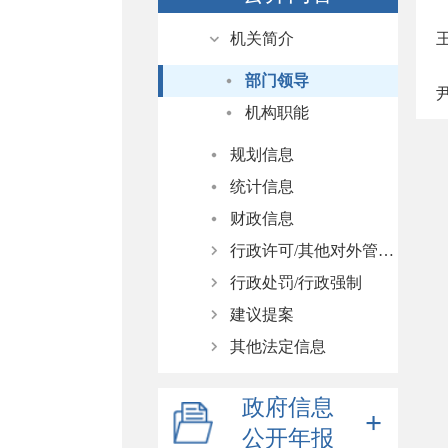
机关简介
部门领导
机构职能
规划信息
统计信息
财政信息
行政许可/其他对外管理服务
行政处罚/行政强制
依据、条件、程序
建议提案
行政许可结果公示
依据、条件、程序
其他法定信息
其他对外管理服务事项结果公示
行政处罚结果公示
人大代表建议办理
政协委员提案办理
农村危房改造
政府信息
国有土地上房屋征收与补偿
公开年报